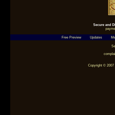
Secure and Di
payme
Free Preview
Updates
Me
Se
complai
Copyright © 2007 b